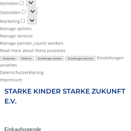
Vorlieben
Vorlieben
Statistiken
Statistiken
Marketing
Marketing
Manage options
Manage services
Manage {vendor_count} vendors
Read more about these purposes
Einstellungen
Akzeptieren
Ablehnen
Einstellungen ansehen
Einstellungen speichern
ansehen
Datenschutzerklärung
Impressum
Skip
STARKE KINDER STARKE ZUKUNFT
to
E.V.
content
Einkaufsspende